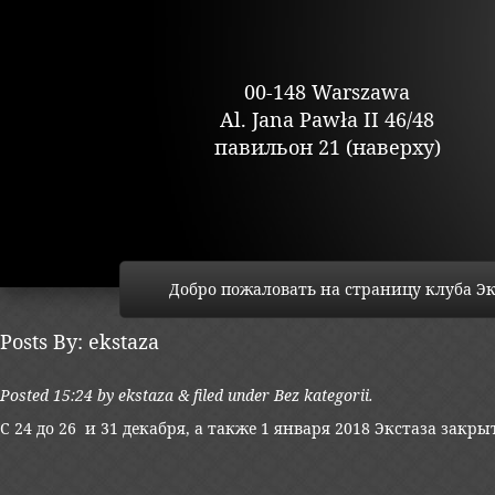
00-148 Warszawa
Al. Jana Pawła II 46/48
павильон 21 (наверху)
Добро пожаловать на страницу клуба Эк
Posts By:
ekstaza
Posted
15:24
by
ekstaza
&
filed under
Bez kategorii
.
С 24 до 26 и 31 декабря, а также 1 января 2018 Экстаза закр