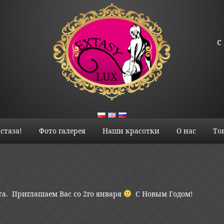
с
стаза!
Фото галерея
Наши красотки
О нас
То
ыта. Приглашаем Вас со 2го января
C Новым Годом!